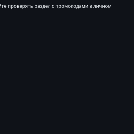
йте проверять раздел с промокодами в личном