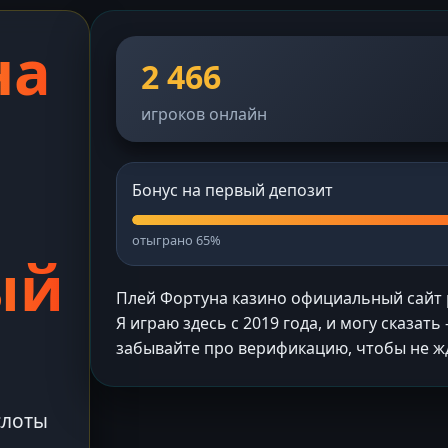
на
2 472
игроков онлайн
Бонус на первый депозит
отыграно 65%
ый
Плей Фортуна казино официальный сайт 
Я играю здесь с 2019 года, и могу сказат
забывайте про верификацию, чтобы не ж
 слоты