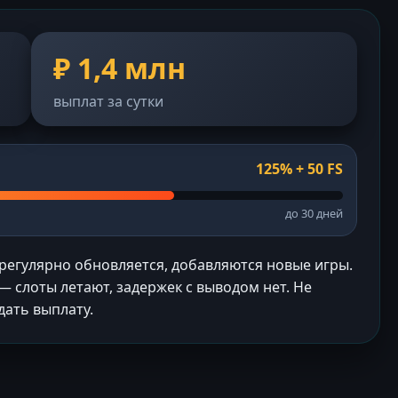
₽ 1,4 млн
выплат за сутки
125% + 50 FS
до 30 дней
регулярно обновляется, добавляются новые игры.
ь — слоты летают, задержек с выводом нет. Не
дать выплату.