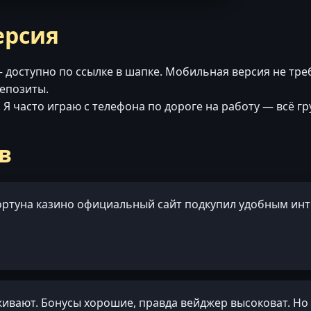
ерсия
 доступно по ссылке в шапке. Мобильная версия не треб
депозиты.
 Я часто играю с телефона по дороге на работу — всё гр
в
ртуна казино официальный сайт подкупил удобным интер
ивают. Бонусы хорошие, правда вейджер высоковат. Но 