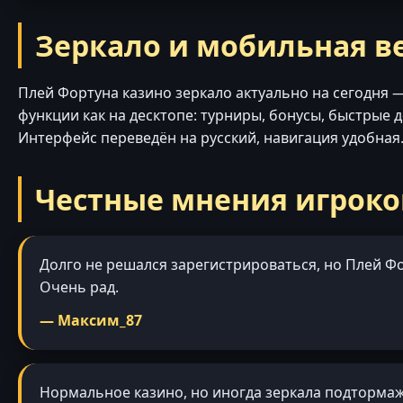
Зеркало и мобильная в
Плей Фортуна казино зеркало актуально на сегодня —
функции как на десктопе: турниры, бонусы, быстрые 
Интерфейс переведён на русский, навигация удобная.
Честные мнения игроко
Долго не решался зарегистрироваться, но Плей Фо
Очень рад.
— Максим_87
Нормальное казино, но иногда зеркала подтормаж