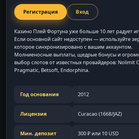
Регистрация
Вход
Казино Плей Фортуна уже больше 10 лет радует иг
Если основной сайт недоступен — используйте зе
которое синхронизировано с вашим аккаунтом.
Молниеносные выплаты, щедрые бонусы и огром
выбор слотов от известных провайдеров: Nolimit Ci
Pragmatic, Betsoft, Endorphina.
Год основания
2012
Лицензия
Curacao (1668/JAZ)
Мин. депозит
300 ₽ или 10 USD